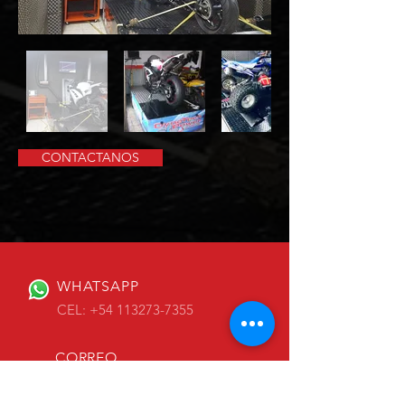
CONTACTANOS
WHATSAPP
CEL: +54 113273-7355
CORREO
info@dynotechpower.com.ar