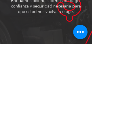
Brindamos distintas formas de pago,
confianza y seguridad necesaria para
que usted nos vuelva a elegir.
MAS DE 10 AÑOS
INNOVANDO Y BUSCANDO
LA PERFECCION
Nuestro trabajo es actualizarnos
mediante la necesidad del usuario. por
ello trabajamos diariamente en
búsqueda de la perfeccion.