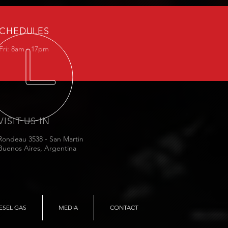
CHEDULES
Fri: 8am - 17pm
VISIT US IN
Rondeau 3538 - San Martin
Buenos Aires, Argentina
ESEL GAS
MEDIA
CONTACT