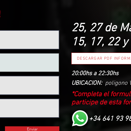
!
25, 27 de Ma
15, 17, 22 y
DESCARGAR PDF INFORM
20:00hs a 22:30hs
UBICACION:
poligono 
*Completa el formula
participe de esta
fo
+34 641 93 9
Enviar