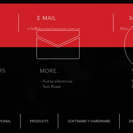
E MAIL
S
info@dynotechpower.com.ar
Mon - 
RS
MORE..
- Autos eléctricos
- Test Road
TIONAL
PRODUCTS
SOFTWARE Y HARDWARE
DI