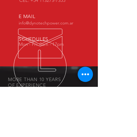
CEL: +54 113273-7355
E MAIL
info@dynotechpower.com.ar
SCHEDULES
Mon - Fri: 8am - 17pm
MORE THAN 10 YEARS
OF EXPERIENCE
We guarantee a primary work
trajectory.
MORE..
- Autos eléctricos
- Test Road