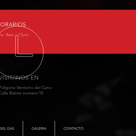
ORARIOS
Vie: 8am - 17pm
VISITANOS EN
Poligono Ventorro del Cano
Calle Batres numero 10
ESEL GAS
GALERIA
CONTACTO