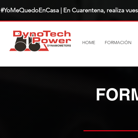
#YoMeQuedoEnCasa | En Cuarentena, realiza vuest
HOME
FORMACIÓN
FORM