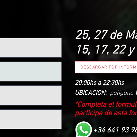
!
25, 27 de Ma
15, 17, 22 y
DESCARGAR PDF INFORM
20:00hs a 22:30hs
UBICACION:
poligono 
*Completa el formula
participe de esta
fo
+34 641 93 9