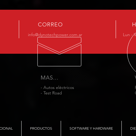
CORREO
H
info@dynotechpower.com.ar
Lun - 
MAS...
- Autos eléctricos
- Test Road
CIONAL
PRODUCTOS
SOFTWARE Y HARDWARE
DI